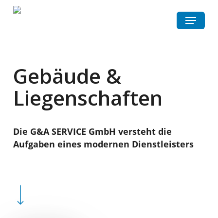
Skip
Menu
to
main
content
Gebäude &
Liegenschaften
Die G&A SERVICE GmbH versteht die
Aufgaben eines modernen Dienstleisters
Navigate to the next section